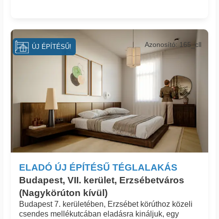
Azonosító: 165_cll
ÚJ ÉPÍTÉSŰ!
ELADÓ ÚJ ÉPÍTÉSŰ TÉGLALAKÁS
Budapest, VII. kerület, Erzsébetváros
(Nagykörúton kívül)
Budapest 7. kerületében, Erzsébet körúthoz közeli
csendes mellékutcában eladásra kináljuk, egy