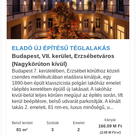
ELADÓ ÚJ ÉPÍTÉSŰ TÉGLALAKÁS
Budapest, VII. kerület, Erzsébetváros
(Nagykörúton kívül)
Budapest 7. kerületében, Erzsébet körúthoz közeli
csendes mellékutcában eladásra kináljuk, egy
1890-ben épült klasszicista polgári lakóház emelet
ráépítés keretében épülő új lakásait. A lakóház
kivül-belül teljes körűen megújul az építés során, lift
kerül beépítésre, belső udvarát parkosítják. A kínált
lakás 2. emeleti, 81 nm-es, luxus minőségű, u...
Irányár
Belső terület
Szobák
Emelet
166.09 M Ft
81 m²
3
2
(2.05 M Ft/㎡)