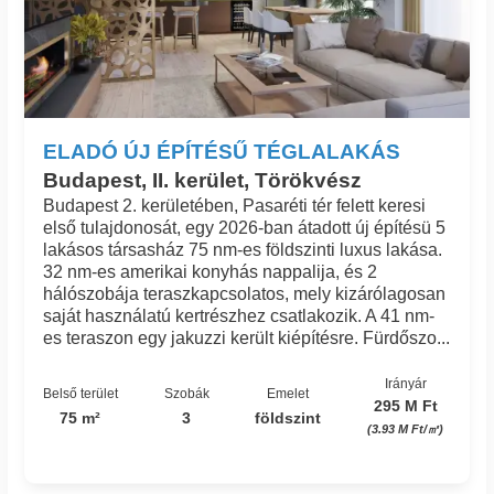
ELADÓ ÚJ ÉPÍTÉSŰ TÉGLALAKÁS
Budapest, II. kerület, Törökvész
Budapest 2. kerületében, Pasaréti tér felett keresi
első tulajdonosát, egy 2026-ban átadott új építésü 5
lakásos társasház 75 nm-es földszinti luxus lakása.
32 nm-es amerikai konyhás nappalija, és 2
hálószobája teraszkapcsolatos, mely kizárólagosan
saját használatú kertrészhez csatlakozik. A 41 nm-
es teraszon egy jakuzzi került kiépítésre. Fürdőszo...
Irányár
Belső terület
Szobák
Emelet
295 M Ft
75 m²
3
földszint
(3.93 M Ft/㎡)