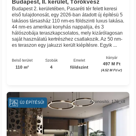
Budapest, II. kerület, Törökvész
Budapest 2. kerületében, Pasaréti tér felett keresi
első tulajdonosát, egy 2026-ban átadott új építésü 5
lakásos társasház 110 nm-es földszinti luxus lakása.
44 nm-es amerikai konyhás nappalija, és 3
hálószobája teraszkapcsolatos, mely kizárólagosan
saját használatú kertrészhez csatlakozik. Az 50 nm-
es teraszon egy jakuzzi került kiépítésre. Egyik ...
Irányár
Belső terület
Szobák
Emelet
497 M Ft
110 m²
4
földszint
(4.52 M Ft/㎡)
Azonosító: 176_cll
ÚJ ÉPÍTÉSŰ!