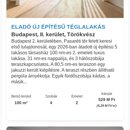
ELADÓ ÚJ ÉPÍTÉSŰ TÉGLALAKÁS
Budapest, II. kerület, Törökvész
Budapest 2. kerületében, Pasaréti tér felett keresi
első tulajdonosát, egy 2026-ban átadott új építésü 5
lakásos társasház 100 nm-es 2. emeleti luxus
lakása. 31 nm-es nappalija, és 3 hálószobája
teraszkapcsolatos, A 80,5 nm-es teraszon egy
jakuzzi került kiépítésre. A teraszt részben állítható
pergola árnyékolja. Egyik fürdőszobája kádas, a
másik...
Irányár
Belső terület
Szobák
Emelet
529 M Ft
100 m²
4
2
(5.29 M Ft/㎡)