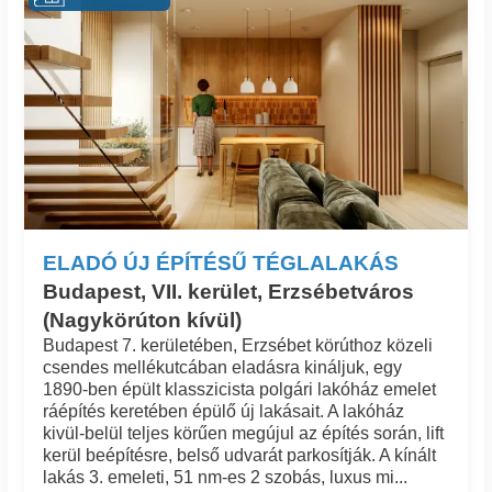
ELADÓ ÚJ ÉPÍTÉSŰ TÉGLALAKÁS
Budapest, VII. kerület, Erzsébetváros
(Nagykörúton kívül)
Budapest 7. kerületében, Erzsébet körúthoz közeli
csendes mellékutcában eladásra kináljuk, egy
1890-ben épült klasszicista polgári lakóház emelet
ráépítés keretében épülő új lakásait. A lakóház
kivül-belül teljes körűen megújul az építés során, lift
kerül beépítésre, belső udvarát parkosítják. A kínált
lakás 3. emeleti, 51 nm-es 2 szobás, luxus mi...