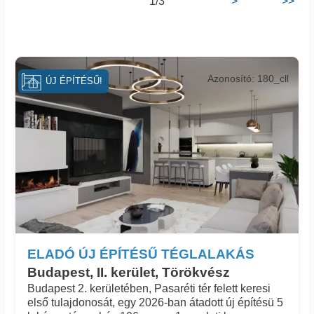
1/3
>
>>
Azonosító: 180_cll
ÚJ ÉPÍTÉSŰ!
ELADÓ ÚJ ÉPÍTÉSŰ TÉGLALAKÁS
Budapest, II. kerület, Törökvész
Budapest 2. kerületében, Pasaréti tér felett keresi
első tulajdonosát, egy 2026-ban átadott új építésü 5