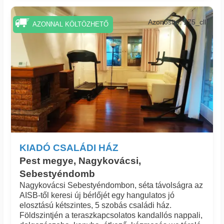
Azonosító: 175_cll
AZONNAL KÖLTÖZHETŐ
KIADÓ CSALÁDI HÁZ
Pest megye, Nagykovácsi,
Sebestyéndomb
Nagykovácsi Sebestyéndombon, séta távolságra az
AISB-től keresi új bérlőjét egy hangulatos jó
elosztású kétszintes, 5 szobás családi ház.
Földszintjén a teraszkapcsolatos kandallós nappali,