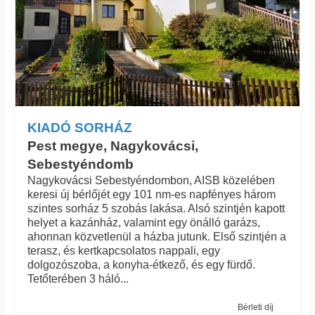
KIADÓ SORHÁZ
Pest megye, Nagykovácsi,
Sebestyéndomb
Nagykovácsi Sebestyéndombon, AISB közelében
keresi új bérlőjét egy 101 nm-es napfényes három
szintes sorház 5 szobás lakása. Alsó szintjén kapott
helyet a kazánház, valamint egy önálló garázs,
ahonnan közvetlenül a házba jutunk. Első szintjén a
terasz, és kertkapcsolatos nappali, egy
dolgozószoba, a konyha-étkező, és egy fürdő.
Tetőterében 3 háló...
Bérleti díj