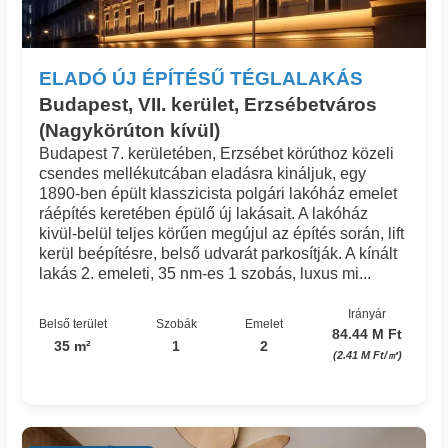
ELADÓ ÚJ ÉPÍTÉSŰ TÉGLALAKÁS
Budapest, VII. kerület, Erzsébetváros
(Nagykörúton kívül)
Budapest 7. kerületében, Erzsébet körúthoz közeli
csendes mellékutcában eladásra kináljuk, egy
1890-ben épült klasszicista polgári lakóház emelet
ráépítés keretében épülő új lakásait. A lakóház
kivül-belül teljes körűen megújul az építés során, lift
kerül beépítésre, belső udvarát parkosítják. A kínált
lakás 2. emeleti, 35 nm-es 1 szobás, luxus mi...
Irányár
Belső terület
Szobák
Emelet
84.44 M Ft
35 m²
1
2
(2.41 M Ft/㎡)