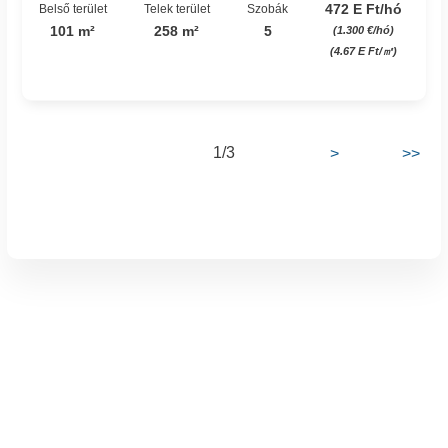
472 E Ft/hó
Belső terület
Telek terület
Szobák
101 m²
258 m²
5
(1.300 €/hó)
(4.67 E Ft/㎡)
1/3
>
>>