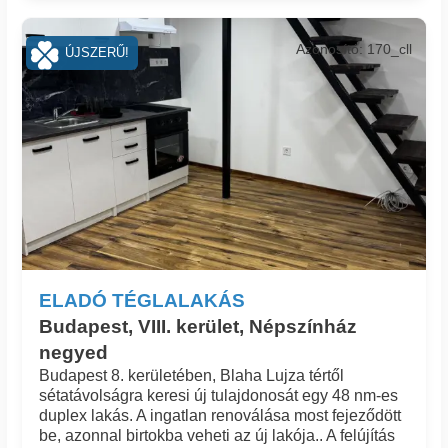
Azonosító: 170_cll
ÚJSZERŰ!
ELADÓ TÉGLALAKÁS
Budapest, VIII. kerület, Népszínház
negyed
Budapest 8. kerületében, Blaha Lujza tértől
sétatávolságra keresi új tulajdonosát egy 48 nm-es
duplex lakás. A ingatlan renoválása most fejeződött
be, azonnal birtokba veheti az új lakója.. A felújítás