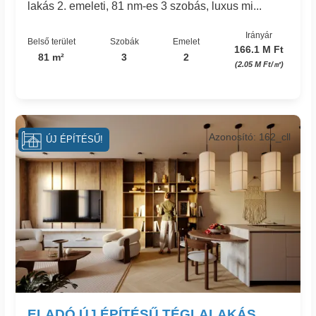
lakás 2. emeleti, 81 nm-es 3 szobás, luxus mi...
Irányár
Belső terület
Szobák
Emelet
166.1 M Ft
81 m²
3
2
(2.05 M Ft/㎡)
Azonosító: 162_cll
ÚJ ÉPÍTÉSŰ!
ELADÓ ÚJ ÉPÍTÉSŰ TÉGLALAKÁS