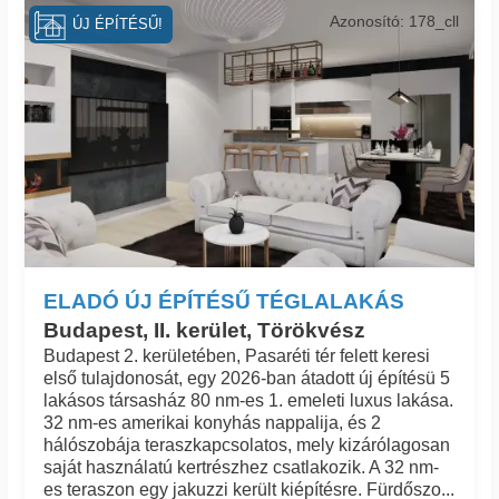
Azonosító: 178_cll
ÚJ ÉPÍTÉSŰ!
ELADÓ ÚJ ÉPÍTÉSŰ TÉGLALAKÁS
Budapest, II. kerület, Törökvész
Budapest 2. kerületében, Pasaréti tér felett keresi
első tulajdonosát, egy 2026-ban átadott új építésü 5
lakásos társasház 80 nm-es 1. emeleti luxus lakása.
32 nm-es amerikai konyhás nappalija, és 2
hálószobája teraszkapcsolatos, mely kizárólagosan
saját használatú kertrészhez csatlakozik. A 32 nm-
es teraszon egy jakuzzi került kiépítésre. Fürdőszo...