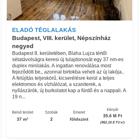
ELADÓ TÉGLALAKÁS
Budapest, VIII. kerület, Népszínház
negyed
Budapest 8. kerületében, Blaha Lujza tértől
sétatávolságra keresi új tulajdonosát egy 37 nm-es
duplex minilakás. A ingatlan renoválása most
fejeződött be,, azonnal birtokba veheti az új lakója..
A felújítás teljeskörű, kicserélésre kerül a teljes
elektromos és vízhálózat, a szaniterek, a
nyílászárók, új burkolatot kap a fürdő és a nappali. A
19 n...
Irányár
Belső terület
Szobák
Emelet
35.6 M Ft
37 m²
2
földszint
(962.16 E Ft/㎡)