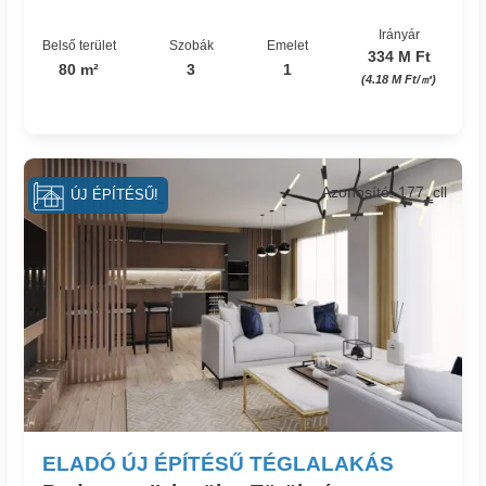
Irányár
Belső terület
Szobák
Emelet
334 M Ft
80 m²
3
1
(4.18 M Ft/㎡)
Azonosító: 177_cll
ÚJ ÉPÍTÉSŰ!
ELADÓ ÚJ ÉPÍTÉSŰ TÉGLALAKÁS