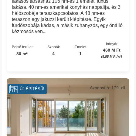
lakásos társasház 106 nm-es 1 emeleti luxus
lakása. 40 nm-es amerikai konyhás nappalija, és 3
hálószobája teraszkapcsolatos, A 43 nm-es
teraszon egy jakuzzi került kiépítésre. Egyik
fürdőszobája kádas, a másik zuhanyzós, egy önálló
kézmosós ven...
Irányár
Belső terület
Szobák
Emelet
468 M Ft
80 m²
4
1
(5.85 M Ft/㎡)
Azonosító: 179_cll
ÚJ ÉPÍTÉSŰ!