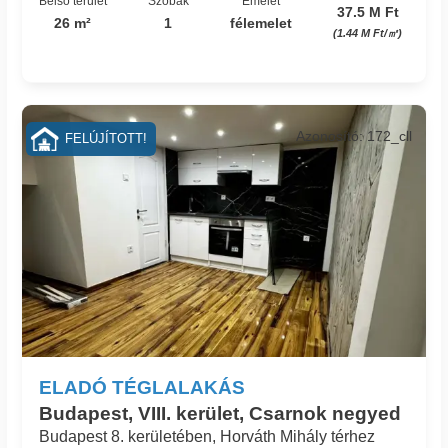
Belső terület
Szobák
Emelet
37.5 M Ft
26 m²
1
félemelet
(1.44 M Ft/㎡)
Azonosító: 172_cll
FELÚJÍTOTT!
ELADÓ TÉGLALAKÁS
Budapest, VIII. kerület, Csarnok negyed
Budapest 8. kerületében, Horváth Mihály térhez