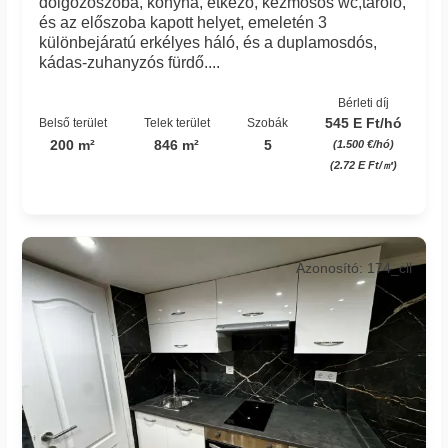
dolgozószoba, konyha, étkező, kézmosós wc,tároló,
és az előszoba kapott helyet, emeletén 3
különbejáratú erkélyes háló, és a duplamosdós,
kádas-zuhanyzós fürdő....
Bérleti díj
545 E Ft/hó
Belső terület
Telek terület
Szobák
200 m²
846 m²
5
(1.500 €/hó)
(2.72 E Ft/㎡)
Azonosító: 174_cll