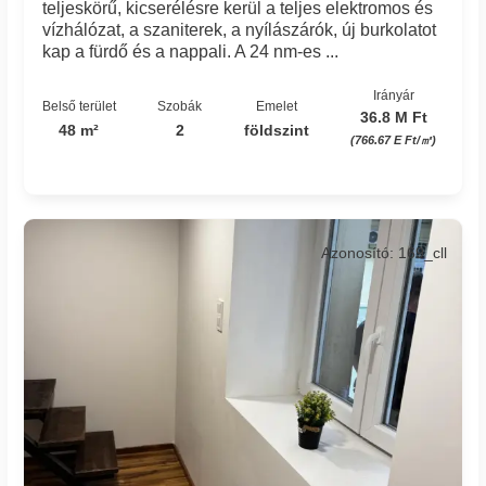
teljeskörű, kicserélésre kerül a teljes elektromos és
vízhálózat, a szaniterek, a nyílászárók, új burkolatot
kap a fürdő és a nappali. A 24 nm-es ...
Irányár
Belső terület
Szobák
Emelet
36.8 M Ft
48 m²
2
földszint
(766.67 E Ft/㎡)
Azonosító: 169_cll