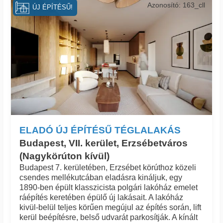
Azonosító: 163_cll
ÚJ ÉPÍTÉSŰ!
ELADÓ ÚJ ÉPÍTÉSŰ TÉGLALAKÁS
Budapest, VII. kerület, Erzsébetváros
(Nagykörúton kívül)
Budapest 7. kerületében, Erzsébet körúthoz közeli
csendes mellékutcában eladásra kináljuk, egy
1890-ben épült klasszicista polgári lakóház emelet
ráépítés keretében épülő új lakásait. A lakóház
kivül-belül teljes körűen megújul az építés során, lift
kerül beépítésre, belső udvarát parkosítják. A kínált