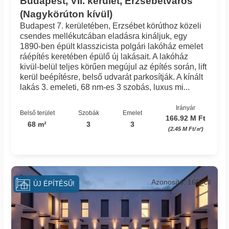
Budapest, VII. kerület, Erzsébetváros
(Nagykörúton kívül)
Budapest 7. kerületében, Erzsébet körúthoz közeli
csendes mellékutcában eladásra kináljuk, egy
1890-ben épült klasszicista polgári lakóház emelet
ráépítés keretében épülő új lakásait. A lakóház
kivül-belül teljes körűen megújul az építés során, lift
kerül beépítésre, belső udvarát parkosítják. A kínált
lakás 3. emeleti, 68 nm-es 3 szobás, luxus mi...
Irányár
Belső terület
Szobák
Emelet
166.92 M Ft
68 m²
3
3
(2.45 M Ft/㎡)
Azonosító: 166_cll
ÚJ ÉPÍTÉSŰ!