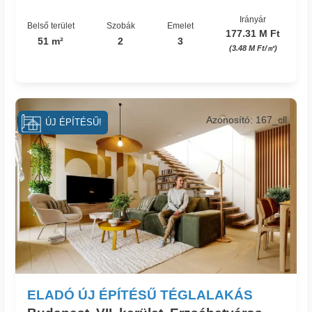
Irányár
Belső terület
Szobák
Emelet
177.31 M Ft
51 m²
2
3
(3.48 M Ft/㎡)
Azonosító: 167_cll
ÚJ ÉPÍTÉSŰ!
ELADÓ ÚJ ÉPÍTÉSŰ TÉGLALAKÁS