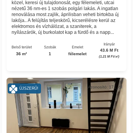
közel, keresi új tulajdonosát, egy félemeleti, utcai
nézetű 36 nm-es 1 szobás polgári lakás. A ingatlan
renoválása most zajlik, áprilisban veheti birtokba új
lakója.. A felújítás teljeskörű, kicserélésre kerül az
elektromos és vízhálózat, a szaniterek, a
nyílászárók, új burkolatot kap a fürdő és a napp...
Irányár
Belső terület
Szobák
Emelet
43.6 M Ft
36 m²
1
félemelet
(1.21 M Ft/㎡)
Azonosító: 171_cll
ÚJSZERŰ!