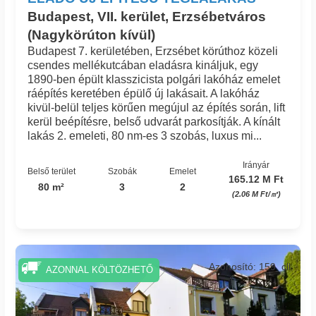
Budapest, VII. kerület, Erzsébetváros
(Nagykörúton kívül)
Budapest 7. kerületében, Erzsébet körúthoz közeli
csendes mellékutcában eladásra kináljuk, egy
1890-ben épült klasszicista polgári lakóház emelet
ráépítés keretében épülő új lakásait. A lakóház
kivül-belül teljes körűen megújul az építés során, lift
kerül beépítésre, belső udvarát parkosítják. A kínált
lakás 2. emeleti, 80 nm-es 3 szobás, luxus mi...
Irányár
Belső terület
Szobák
Emelet
165.12 M Ft
80 m²
3
2
(2.06 M Ft/㎡)
Azonosító: 159_cll
AZONNAL KÖLTÖZHETŐ