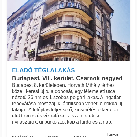
ELADÓ TÉGLALAKÁS
Budapest, VIII. kerület, Csarnok negyed
Budapest 8. kerületében, Horváth Mihály térhez
közel, keresi új tulajdonosát, egy félemeleti utcai
nézetű 26 nm-es 1 szobás polgári lakás. A ingatlan
renoválása most zajlik, áprilisban veheti birtokba új
lakója.. A felújítás teljeskörű, kicserélésre kerül az
elektromos és vízhálózat, a szaniterek, a
nyílászárók, új burkolatot kap a fürdő és a nap...
Irányár