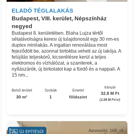
ELADÓ TÉGLALAKÁS
Budapest, VIII. kerület, Népszínház
negyed
Budapest 8. kerületében, Blaha Lujza tértől
sétatávolságra keresi új tulajdonosát egy 30 nm-es
duplex minilakás. A ingatlan renoválása most
fejeződött be, azonnal birtokba veheti az új lakója. A
felújítás teljeskörű, kicserélésre kerül a teljes
elektromos és vízhálózat, a szaniterek, a
nyílászárók, új birkolatot kap a fürdő és a nappali. A
15 nm...
Irányár
Belső terület
Szobák
Emelet
32.8 M Ft
30 m²
1
földszint
(1.09 M Ft/㎡)
Azonosító: 168_cll
ÚJ ÉPÍTÉSŰ!