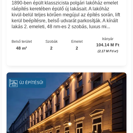
1890-ben épült klasszicista polgári lakóház emelet
ráépítés keretében épülő új lakásait. A lakóház
kivül-belül teljes körűen megújul az építés során, lift
kerül beépítésre, belső udvarát parkosítják. A kínált
lakás 2. emeleti, 48 nm-es 2 szobás, luxus mi...
Irányár
Belső terület
Szobák
Emelet
104.14 M Ft
48 m²
2
2
(2.17 M Ft/㎡)
Azonosító: 164_cll
ÚJ ÉPÍTÉSŰ!