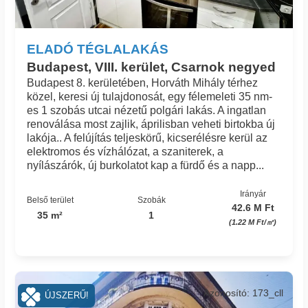
ELADÓ TÉGLALAKÁS
Budapest, VIII. kerület, Csarnok negyed
Budapest 8. kerületében, Horváth Mihály térhez
közel, keresi új tulajdonosát, egy félemeleti 35 nm-
es 1 szobás utcai nézetű polgári lakás. A ingatlan
renoválása most zajlik, áprilisban veheti birtokba új
lakója.. A felújítás teljeskörű, kicserélésre kerül az
elektromos és vízhálózat, a szaniterek, a
nyílászárók, új burkolatot kap a fürdő és a napp...
Irányár
Belső terület
Szobák
42.6 M Ft
35 m²
1
(1.22 M Ft/㎡)
Azonosító: 173_cll
ÚJSZERŰ!