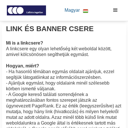
Magyar
LINK ÉS BANNER CSERE
Mi is a linkcsere?
A linkcsere egy olyan lehetőség két weboldal között,
amivel kölcsönösen segíthetjük egymást.
Hogyan, miért?
- Ha hasonló témában egymás oldalait ajánljuk, ezzel
segítjük látogatóinkat az információszerzésben.
- Ajánljuk egymást, hogy oldalaink minél szélesebb
körben ismerté váljanak.
- A Google kereső találati sorrendjének a
meghatározásában fontos szerepet játszik az
úgynevezett PageRank. Ez az érték (leegyszerűsítve) azt
mutatja, hogy hány link (hivatkozás) és milyen helyekről
mutat az adott oldalra. Azaz minél több külső link mutat
weboldalunkra a Google által is értékesnek tartott más