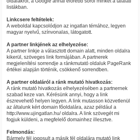
oldalakról, a Google annál előrébb sorol minket a találati
listákban.
Linkcsere feltételek:
A weboldal kapcsolódjon az ingatlan témához, legyen
magyar nyelvű, színvonalas, látogatott.
A partner linkjének az elhelyezése:
A partner linkje a választott domain alatt, minden oldalra
kikerül, szöveges link formájában. A partnerek
megjelenítési sorrendje a ránkmutató oldaluk PageRank
értékei alapján történik, csökkenő sorrendben.
A partner oldaláról a ránk mutató hivatkozás:
A ránk mutató hivatkozás elhelyezésében a partnernek
szabad keze van. Kérésünk annyi, hogy a link
észrevehető helyen legyen. A link mutasson közvetlenül
az általunk kért domain főoldalára, azaz például a
http://www.ujingatlan.hu/ oldalra. A link szövegét mi
fogjuk küldeni, a megfelelő domainhez illesztve.
Felmondás:
Bármely fél jogosult a másik fél oldalára mutató link