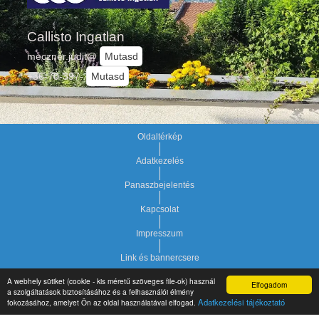
Callisto Ingatlan
meczner.judit@
Mutasd
+36-70-397-
Mutasd
Oldaltérkép
Adatkezelés
Panaszbejelentés
Kapcsolat
Impresszum
Link és bannercsere
A webhely sütiket (cookie - kis méretű szöveges file-ok) használ
Elfogadom
Vár-Köz Kft. - Ingatlan nyilvántartó, ügyviteli és
a szolgáltatások biztosításához és a felhasználói élmény
Copyright © 2021.
Adatkezelési tájékoztató
fokozásához, amelyet Ön az oldal használatával elfogad.
adminisztrációs szoftver