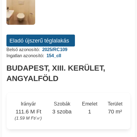
Eladó újszerű téglalakás
Belső azonosító:
2025/RC109
Ingatlan azonosító:
154_cll
BUDAPEST, XIII. KERÜLET,
ANGYALFÖLD
Irányár
Szobák
Emelet
Terület
111.6 M Ft
3 szoba
1
70 m²
(1.59 M Ft/㎡)