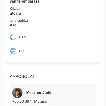
van teremgarázs
Kilátás
utcára
Energetika
A+:
HTML
PDF
KAPCSOLAT
Meczner Judit
Mutasd
+36 70 397