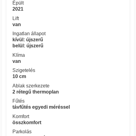
Épült
2021
Lift
van
Ingatlan állapot
kívül: újszerű
belül: újszerű
Klíma
van
Szigetelés
10 cm
Ablak szerkezete
2 rétegű thermoplan
Fűtés
távfűtés egyedi méréssel
Komfort
összkomfort
Parkolás