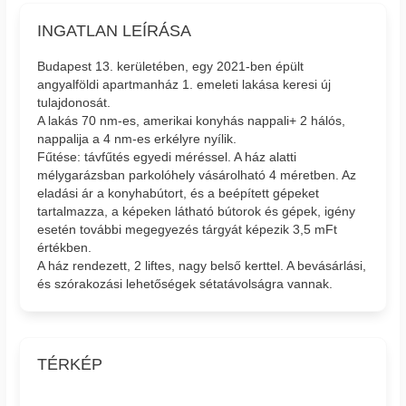
INGATLAN LEÍRÁSA
Budapest 13. kerületében, egy 2021-ben épült
angyalföldi apartmanház 1. emeleti lakása keresi új
tulajdonosát.
A lakás 70 nm-es, amerikai konyhás nappali+ 2 hálós,
nappalija a 4 nm-es erkélyre nyílik.
Fűtése: távfűtés egyedi méréssel. A ház alatti
mélygarázsban parkolóhely vásárolható 4 méretben. Az
eladási ár a konyhabútort, és a beépített gépeket
tartalmazza, a képeken látható bútorok és gépek, igény
esetén további megegyezés tárgyát képezik 3,5 mFt
értékben.
A ház rendezett, 2 liftes, nagy belső kerttel. A bevásárlási,
és szórakozási lehetőségek sétatávolságra vannak.
TÉRKÉP