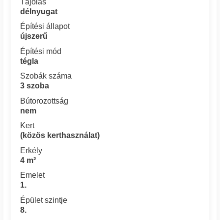
Tájolás
délnyugat
Építési állapot
újszerű
Építési mód
tégla
Szobák száma
3 szoba
Bútorozottság
nem
Kert
(közös kerthasználat)
Erkély
4 m²
Emelet
1.
Épület szintje
8.