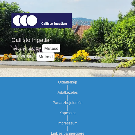
Callisto Ingatlan
meczner.judit@
Mutasd
+36-70-397-
Mutasd
Oldaltérkép
Adatkezelés
Panaszbejelentés
Kapcsolat
Impresszum
Link és bannercsere