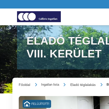
ELADÓ TÉGLAL
VIII. KERÜLET
Főoldal
Eladó téglalakás
Ingatlan lista
B
FELÚJÍTOTT!