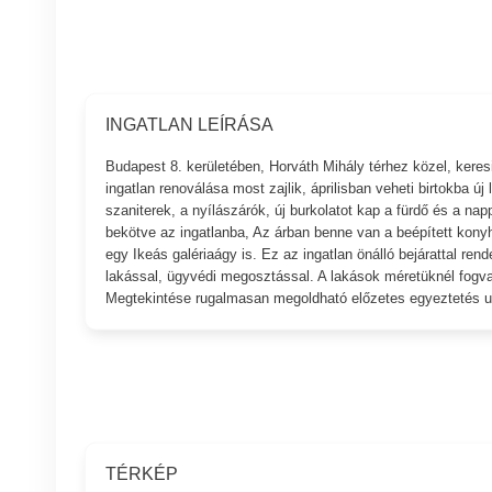
INGATLAN LEÍRÁSA
Budapest 8. kerületében, Horváth Mihály térhez közel, keresi
ingatlan renoválása most zajlik, áprilisban veheti birtokba új 
szaniterek, a nyílászárók, új burkolatot kap a fürdő és a napp
bekötve az ingatlanba, Az árban benne van a beépített konyh
egy Ikeás galériaágy is. Ez az ingatlan önálló bejárattal ren
lakással, ügyvédi megosztással. A lakások méretüknél fogva 
Megtekintése rugalmasan megoldható előzetes egyeztetés u
TÉRKÉP