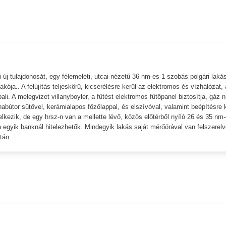
 új tulajdonosát, egy félemeleti, utcai nézetű 36 nm-es 1 szobás polgári lakás
lakója.. A felújítás teljeskörű, kicserélésre kerül az elektromos és vízhálózat, 
ali. A melegvizet villanyboyler, a fűtést elektromos fűtőpanel biztosítja, gáz 
abútor sütővel, kerámialapos főzőlappal, és elszívóval, valamint beépítésre 
delkezik, de egy hrsz-n van a mellette lévő, közös előtérből nyíló 26 és 35 nm
egyik banknál hitelezhetők. Mindegyik lakás saját mérőórával van felszerelv
tán.