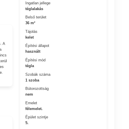
Ingatlan jellege
téglalakás
Belső terület
36 m²
Tájolás
kelet
. A
Építési állapot
a
használt
nincs
Építési mód
kerül
tégla
-es
e.
Szobák száma
1 szoba
Bútorozottság
nem
Emelet
félemelet.
Épület szintje
5.