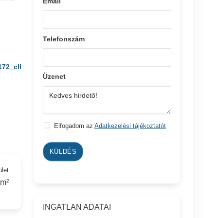
Email
Telefonszám
172_cll
Üzenet
Elfogadom az
Adatkezelési tájékoztatót
KÜLDÉS
ület
 m²
INGATLAN ADATAI