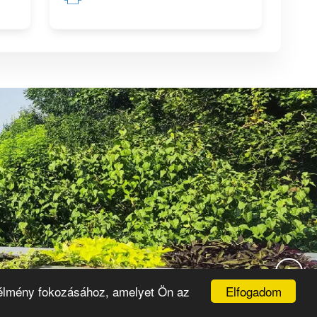
↑
Elfogadom
i élmény fokozásához, amelyet Ön az
nercsere
s szoftver