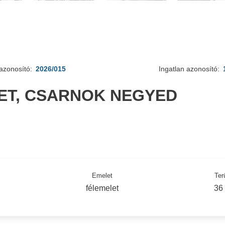
azonosító:
2026/015
Ingatlan azonosító:
ÜLET, CSARNOK NEGYED
Emelet
Ter
félemelet
36