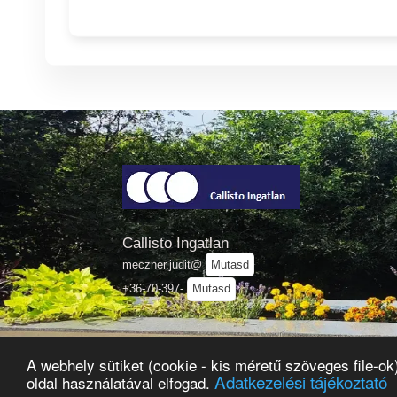
Callisto Ingatlan
meczner.judit@
Mutasd
+36-70-397-
Mutasd
A webhely sütiket (cookie - kis méretű szöveges file-o
Oldalté
Adatkezelési tájékoztató
oldal használatával elfogad.
Copyrigh