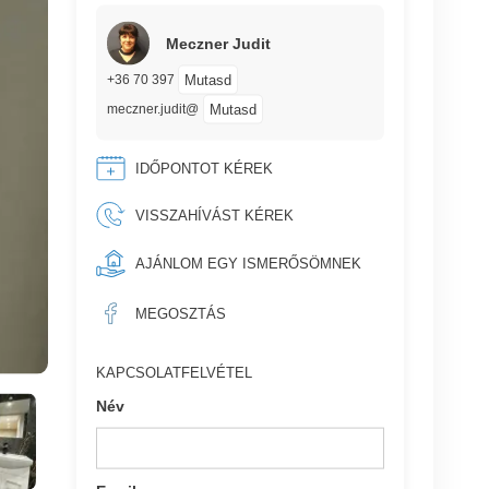
Meczner Judit
Mutasd
+36 70 397
Mutasd
meczner.judit@
IDŐPONTOT KÉREK
VISSZAHÍVÁST KÉREK
AJÁNLOM EGY ISMERŐSÖMNEK
MEGOSZTÁS
KAPCSOLATFELVÉTEL
Név