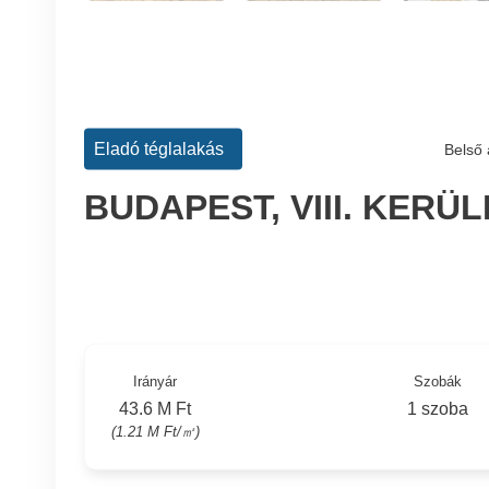
Eladó téglalakás
Belső 
BUDAPEST, VIII. KER
Irányár
Szobák
43.6 M Ft
1 szoba
(1.21 M Ft/㎡)