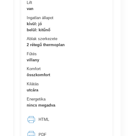
Lift
van
Ingatlan állapot
kívül: jó
belül: kitűnő
Ablak szerkezete
2 rétegű thermoplan
Fűtés
villany
Komfort
összkomfort
Kilátás
utcára
Energetika
nincs megadva
HTML
PDF