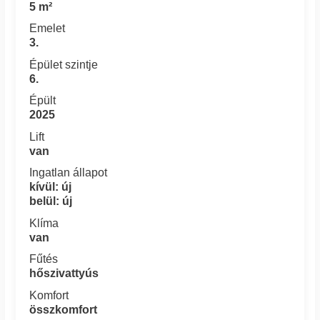
5 m²
Emelet
3.
Épület szintje
6.
Épült
2025
Lift
van
Ingatlan állapot
kívül: új
belül: új
Klíma
van
Fűtés
hőszivattyús
Komfort
összkomfort