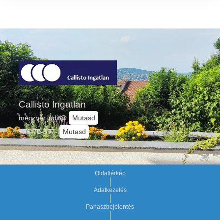
Callisto Ingatlan
meczner.judit@
Mutasd
+36-70-397-
Mutasd
Oldaltérkép
Adatkezelés
Panaszbejelentés