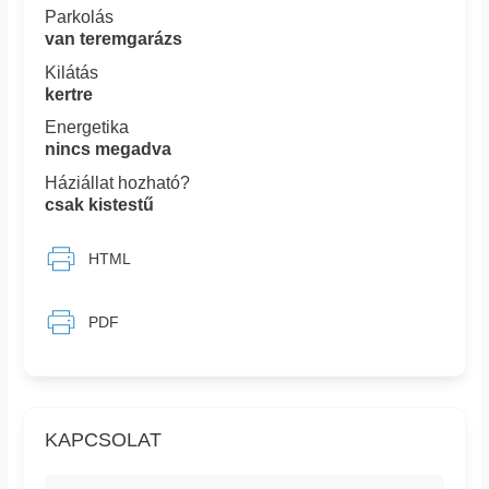
Parkolás
van teremgarázs
Kilátás
kertre
Energetika
nincs megadva
Háziállat hozható?
csak kistestű
HTML
PDF
KAPCSOLAT