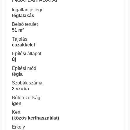
Ingatlan jellege
téglalakás
Belső terület
51 m²
Tájolás
északkelet
Építési állapot
új
Építési mód
tégla
Szobák száma
2 szoba
Bútorozottság
igen
Kert
(közös kerthasználat)
Erkély