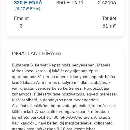
320 E Ft/hó
350 E Ft/hó
2 szoba
(6.27 E Ft/㎡)
Emelet
Terület
3
51 m²
INGATLAN LEÍRÁSA
Budapest 8. kerület Népszínház negyedében, Mátyás
térhez közel keresi új lakóját egy újonnan épült
apartmanház 51 nm-es amerikai konyhás nappali+hálós
kiadó lakása.Az 5 nm-es erkélyre mindkét szobájának
van kijárata, csendes belső kertre néz. Fürdőszobája
zuhanyzós. Fűtése/hűtése hőszivattyús, egyedi méréssel.
Kisállat vihető, a dohányzás nem megengedett.
A lakást teljeskörűen bútorozott, gépesített, ide már csak
költözni kell. A ház alatti teremgarázsban 4 méretben
bérelhető parkolóhely, 30. eFt+ÁFA/hó áron. A lakás 2
havi kaució+1 havi bérleti díj megfizetésével költözhető,
megtekinteni hétközben 9-16 óra között lehet.