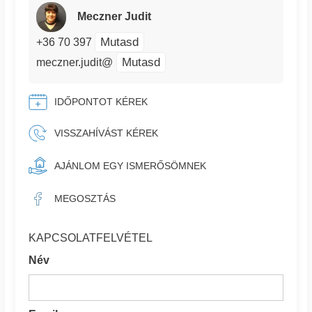
Meczner Judit
Mutasd
+36 70 397
Mutasd
meczner.judit@
IDŐPONTOT KÉREK
VISSZAHÍVÁST KÉREK
AJÁNLOM EGY ISMERŐSÖMNEK
MEGOSZTÁS
KAPCSOLATFELVÉTEL
Név