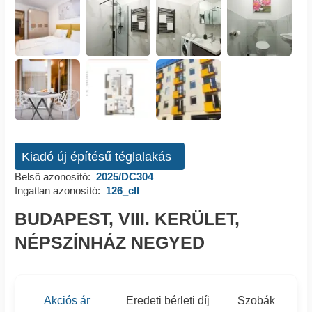
Kiadó új építésű téglalakás
Belső azonosító:
2025/DC304
Ingatlan azonosító:
126_cll
BUDAPEST, VIII. KERÜLET,
NÉPSZÍNHÁZ NEGYED
Akciós ár
Eredeti bérleti díj
Szobák