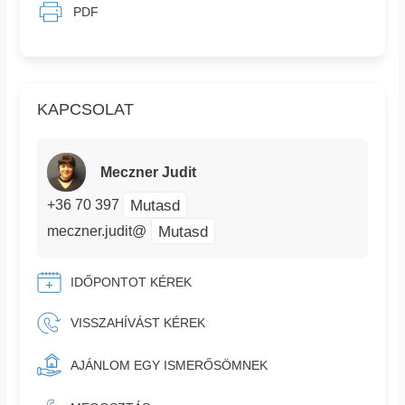
PDF
KAPCSOLAT
Meczner Judit
Mutasd
+36 70 397
Mutasd
meczner.judit@
IDŐPONTOT KÉREK
VISSZAHÍVÁST KÉREK
AJÁNLOM EGY ISMERŐSÖMNEK