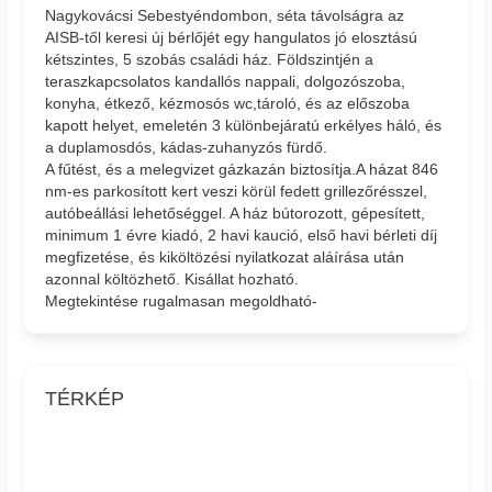
Nagykovácsi Sebestyéndombon, séta távolságra az
AISB-től keresi új bérlőjét egy hangulatos jó elosztású
kétszintes, 5 szobás családi ház. Földszintjén a
teraszkapcsolatos kandallós nappali, dolgozószoba,
konyha, étkező, kézmosós wc,tároló, és az előszoba
kapott helyet, emeletén 3 különbejáratú erkélyes háló, és
a duplamosdós, kádas-zuhanyzós fürdő.
A fűtést, és a melegvizet gázkazán biztosítja.A házat 846
nm-es parkosított kert veszi körül fedett grillezőrésszel,
autóbeállási lehetőséggel. A ház bútorozott, gépesített,
minimum 1 évre kiadó, 2 havi kaució, első havi bérleti díj
megfizetése, és kiköltözési nyilatkozat aláírása után
azonnal költözhető. Kisállat hozható.
Megtekintése rugalmasan megoldható-
TÉRKÉP