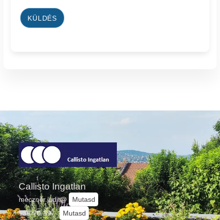
KÜLDÉS
Callisto Ingatlan
meczner.judit@
Mutasd
+36-70-397-
Mutasd