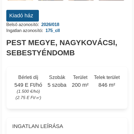
Kiadó ház
Belső azonosító:
2026/018
Ingatlan azonosító:
175_cll
PEST MEGYE, NAGYKOVÁCSI,
SEBESTYÉNDOMB
Bérleti díj
Szobák
Terület
Telek terület
549 E Ft/hó
5 szoba
200 m²
846 m²
(1.500 €/hó)
(2.75 E Ft/㎡)
INGATLAN LEÍRÁSA