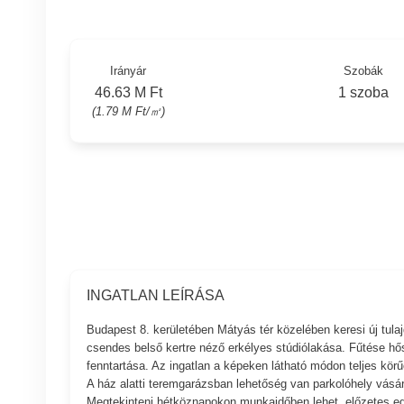
Irányár
Szobák
46.63 M Ft
1 szoba
(1.79 M Ft/㎡)
INGATLAN LEÍRÁSA
Budapest 8. kerületében Mátyás tér közelében keresi új tula
csendes belső kertre néző erkélyes stúdiólakása. Fűtése hős
fenntartása. Az ingatlan a képeken látható módon teljes körű
A ház alatti teremgarázsban lehetőség van parkolóhely vásár
Megtekinteni hétköznapokon munkaidőben lehet, előzetes egye