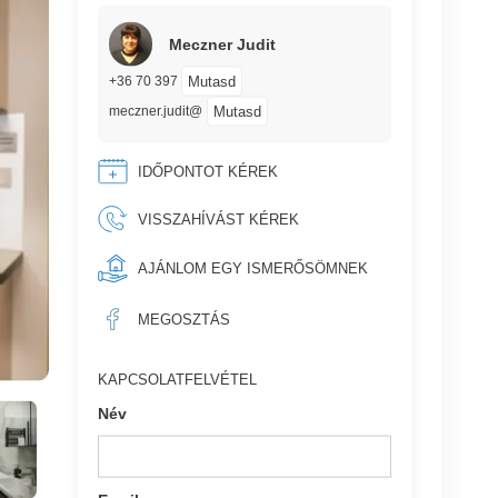
Meczner Judit
Mutasd
+36 70 397
Mutasd
meczner.judit@
IDŐPONTOT KÉREK
VISSZAHÍVÁST KÉREK
AJÁNLOM EGY ISMERŐSÖMNEK
MEGOSZTÁS
KAPCSOLATFELVÉTEL
Név