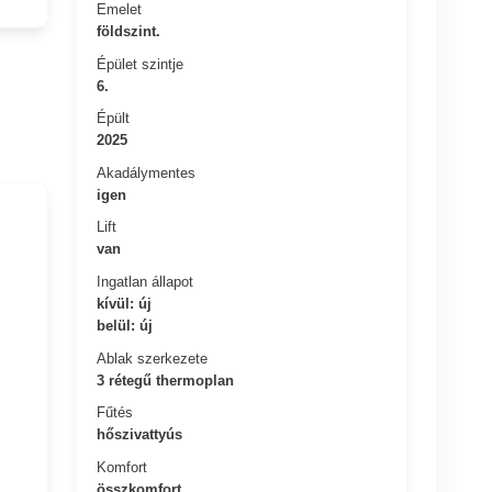
Emelet
földszint.
Épület szintje
6.
Épült
2025
Akadálymentes
igen
Lift
van
Ingatlan állapot
kívül: új
belül: új
Ablak szerkezete
3 rétegű thermoplan
Fűtés
hőszivattyús
Komfort
összkomfort