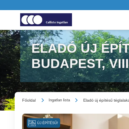
ELADÓ ÚJ ÉPÍ
BUDAPEST, VII
Főoldal
Eladó új építésű téglalak
Ingatlan lista
ÚJ ÉPÍTÉSŰ!