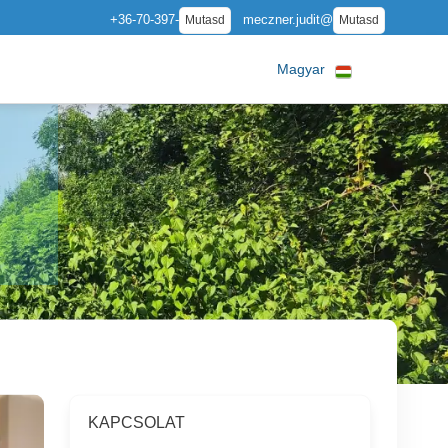
+36-70-397-
meczner.judit@
Mutasd
Mutasd
Magyar
KAPCSOLAT