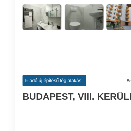
Eladó új építésű téglalakás
Be
BUDAPEST, VIII. KERÜ