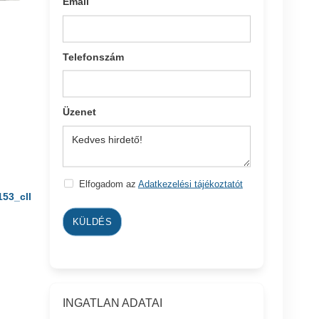
Email
Telefonszám
Üzenet
Elfogadom az
Adatkezelési tájékoztatót
153_cll
KÜLDÉS
INGATLAN ADATAI