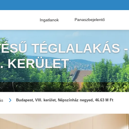
Panaszbejelentő
Ingatlanok
TÉSŰ TÉGLALAKÁS -
I. KERÜLET
ás
Budapest, VIII. kerület, Népszínház negyed, 46.63 M Ft