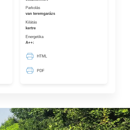
Parkolás
van teremgarázs
Kilátás
kertre
Energetika
A++:
HTML
PDF