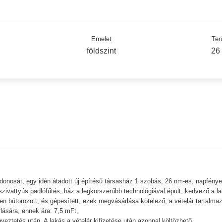
Emelet
Ter
földszint
26
jdonosát, egy idén átadott új építésű társasház 1 szobás, 26 nm-es, napfénye
zivattyús padlófűtés, ház a legkorszerűbb technológiával épült, kedvező a l
en bútorozott, és gépesített, ezek megvásárlása kötelező, a vételár tartalma
lására, ennek ára: 7,5 mFt,
ztetés után. A lakás a vételár kifizetése után azonnal költözhető.