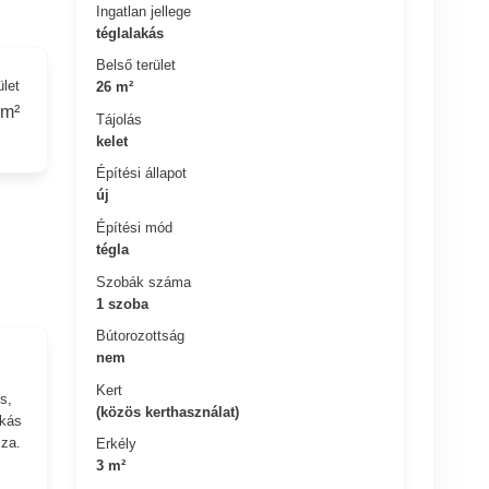
Ingatlan jellege
téglalakás
Belső terület
ület
26 m²
 m²
Tájolás
kelet
Építési állapot
új
Építési mód
tégla
Szobák száma
1 szoba
Bútorozottság
nem
Kert
s,
(közös kerthasználat)
akás
zza.
Erkély
3 m²