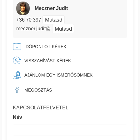
Meczner Judit
Mutasd
+36 70 397
Mutasd
meczner.judit@
IDŐPONTOT KÉREK
VISSZAHÍVÁST KÉREK
AJÁNLOM EGY ISMERŐSÖMNEK
MEGOSZTÁS
KAPCSOLATFELVÉTEL
Név