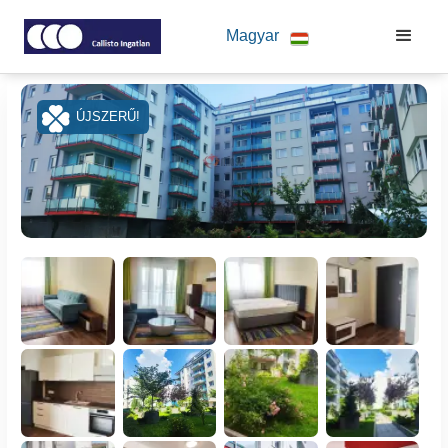
Magyar
ÚJSZERŰ!