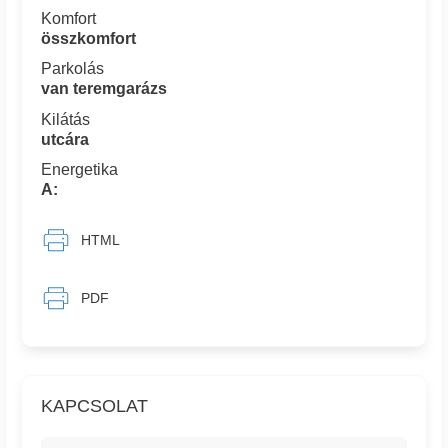
Komfort
összkomfort
Parkolás
van teremgarázs
Kilátás
utcára
Energetika
A:
HTML
PDF
KAPCSOLAT