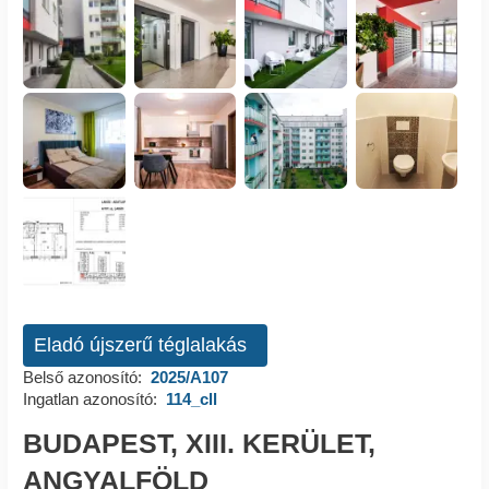
Eladó újszerű téglalakás
Belső azonosító:
2025/A107
Ingatlan azonosító:
114_cll
BUDAPEST, XIII. KERÜLET,
ANGYALFÖLD