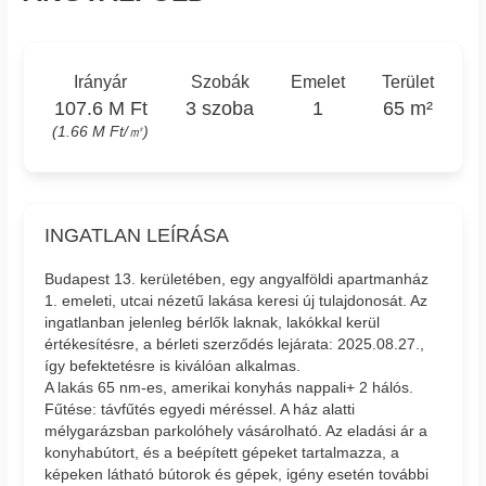
Irányár
Szobák
Emelet
Terület
107.6 M Ft
3 szoba
1
65 m²
(1.66 M Ft/㎡)
INGATLAN LEÍRÁSA
Budapest 13. kerületében, egy angyalföldi apartmanház
1. emeleti, utcai nézetű lakása keresi új tulajdonosát. Az
ingatlanban jelenleg bérlők laknak, lakókkal kerül
értékesítésre, a bérleti szerződés lejárata: 2025.08.27.,
így befektetésre is kiválóan alkalmas.
A lakás 65 nm-es, amerikai konyhás nappali+ 2 hálós.
Fűtése: távfűtés egyedi méréssel. A ház alatti
mélygarázsban parkolóhely vásárolható. Az eladási ár a
konyhabútort, és a beépített gépeket tartalmazza, a
képeken látható bútorok és gépek, igény esetén további