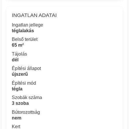
INGATLAN ADATAI
Ingatlan jellege
téglalakás
Belső terület
65 m²
Tájolás
dél
Építési állapot
újszerű
Építési mód
tégla
Szobák száma
3 szoba
Bútorozottság
nem
Kert