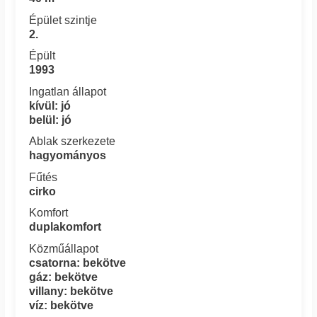
Épület szintje
2.
Épült
1993
Ingatlan állapot
kívül: jó
belül: jó
Ablak szerkezete
hagyományos
Fűtés
cirko
Komfort
duplakomfort
Közműállapot
csatorna: bekötve
gáz: bekötve
villany: bekötve
víz: bekötve