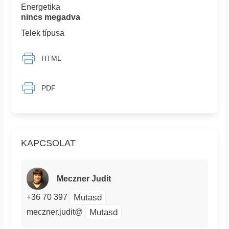
Energetika
nincs megadva
Telek típusa
HTML
PDF
KAPCSOLAT
Meczner Judit
Mutasd
+36 70 397
Mutasd
meczner.judit@