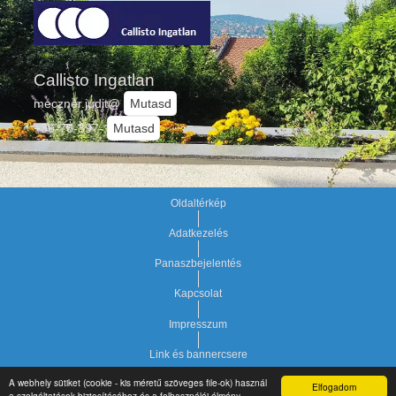
Callisto Ingatlan
meczner.judit@
Mutasd
+36-70-397-
Mutasd
Oldaltérkép
Adatkezelés
Panaszbejelentés
Kapcsolat
Impresszum
Link és bannercsere
A webhely sütiket (cookie - kis méretű szöveges file-ok) használ
Elfogadom
Vár-Köz Kft. - Ingatlan nyilvántartó, ügyviteli és
a szolgáltatások biztosításához és a felhasználói élmény
Copyright © 2021.