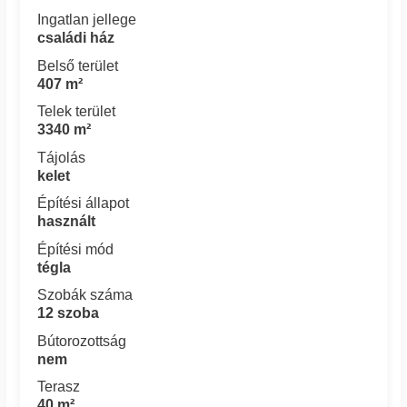
Ingatlan jellege
családi ház
Belső terület
407 m²
Telek terület
3340 m²
Tájolás
kelet
Építési állapot
használt
Építési mód
tégla
Szobák száma
12 szoba
Bútorozottság
nem
Terasz
40 m²