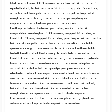
Makovecz kúria 3340 nm-es ősfás kerttel. Az ingatlan 3
épületből áll, fő lakóépülete 207 nm, nappali+ 5 szobás,
az udvarról hangulatos tornácon át tudjuk a bejáratot
megközelíteni. Nagy méretű nappalija napfényes,
impozáns, nagy belmagasságú, terasz és
kertkapcsolatos. Fűtése gáz cirkó, és kandalló. A
nagyobbik vendégház 130 nm-es, nappali+4 szoba, a
kisebbik 70 nm, nappali+2 szoba, jelenleg ezekben bérlők
laknak. Az ingatlan elosztásánál fogva alkalmas több
generáció együtt élésére is. A parkolás a kertben több
fedett beállóval oldható meg. A telek felső részében, a
kisebbik vendégház közelében egy nagy méretű, jelenleg
használaton kivüli medence van, mely már felújításra
szorul. A háztól a falu központja pár perces sétával
elérhető. Teljes körű ügyintézéssel állunk az eladók és a
vevők rendelezésére! A kínálatunkból választott ingatlan
finanszírozásához kedvezményes hitelkonstrukciókat,
lakásbiztosítást kínálunk. Az adásvételi szerződés
megkötéséhez igény szerint megbízható ügyvédi
közreműködést biztosítunk, és segítséget nyújtunk az
adásvételhez kapcsolódó ügyek intézéséhez.