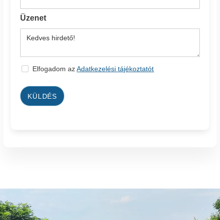
Üzenet
Elfogadom az
Adatkezelési tájékoztatót
KÜLDÉS