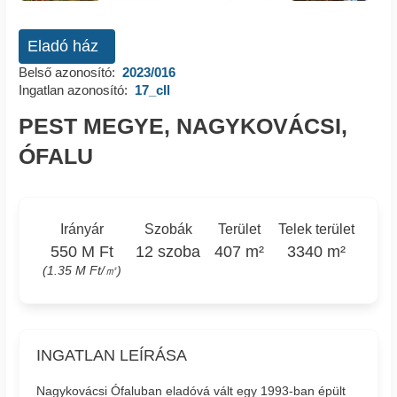
Eladó ház
Belső azonosító:
2023/016
Ingatlan azonosító:
17_cll
PEST MEGYE, NAGYKOVÁCSI,
ÓFALU
Irányár
Szobák
Terület
Telek terület
550 M Ft
12 szoba
407 m²
3340 m²
(1.35 M Ft/㎡)
INGATLAN LEÍRÁSA
Nagykovácsi Ófaluban eladóvá vált egy 1993-ban épült