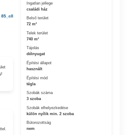
Ingatlan jellege
családi ház
85_cll
Belső terület
72 m²
Telek terület
740 m²
Tájolás
délnyugat
Építési állapot
ület
használt
²
Építési mód
tégla
Szobák száma
3 szoba
Szobák elhelyezkedése
külön nyílik min. 2 szoba
Bútorozottság
nem
tel.