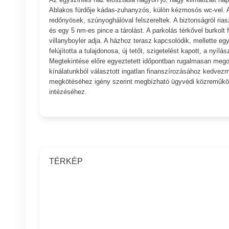
Ablakos fürdője kádas-zuhanyzós, külön kézmosós wc-vel. A 
redőnyösek, szúnyoghálóval felszereltek. A biztonságról riasz
és egy 5 nm-es pince a tárolást. A parkolás térkővel burkolt
villanyboyler adja. A házhoz terasz kapcsolódik, mellette e
felújította a tulajdonosa, új tetőt, szigetelést kapott, a nyíl
Megtekintése előre egyeztetett időpontban rugalmasan megol
kínálatunkból választott ingatlan finanszírozásához kedvezm
megkötéséhez igény szerint megbízható ügyvédi közreműköd
intézéséhez.
TÉRKÉP