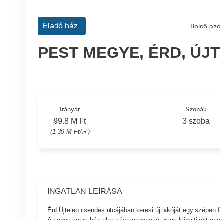
Eladó ház
Belső azo
PEST MEGYE, ÉRD, ÚJ
Irányár
Szobák
99.8 M Ft
3 szoba
(1.39 M Ft/㎡)
INGATLAN LEÍRÁSA
Érd Újtelep csendes utcájában keresi új lakóját egy szépen f
Az egyszintes ház elosztása nagyon jó, nagy klimatizált nap