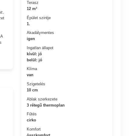
Terasz
12 m²
áz,
Épület szintje
zet
1.
Akadálymentes
 A
igen
s
Ingatlan állapot
kívül: jó
belül: jó
Klíma
van
Szigetelés
10 cm
Ablak szerkezete
3 rétegű thermoplan
Fűtés
cirko
Komfort
összkomfort