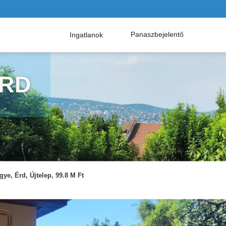
Panaszbejelentő
Ingatlanok
ÉRD
ye, Érd, Újtelep, 99.8 M Ft