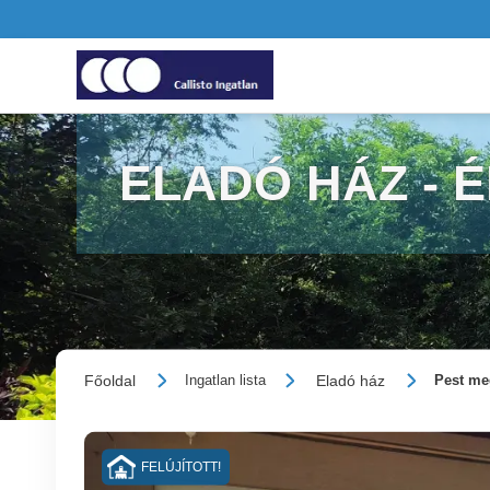
ELADÓ HÁZ - 
Főoldal
Eladó ház
Ingatlan lista
Pest meg
FELÚJÍTOTT!