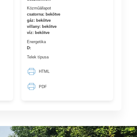
Közműállapot
csatorna: bekötve
gáz: bekötve
villany: bekötve
víz: bekötve
Energetika
D:
Telek típusa
HTML
PDF