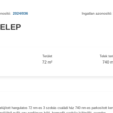
nosító:
2024/036
Ingatlan azonosító:
TELEP
Terület
Telek ter
72 m²
740 m
elújított hangulatos 72 nm-es 3 szobás családi ház 740 nm-es parkosított kert
palijából nyilik egy napfényes háló, harmadik szobája különálló, csendes.