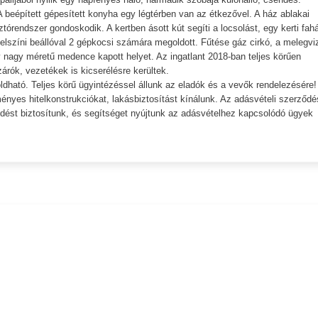
beépített gépesített konyha egy légtérben van az étkezővel. A ház ablakai
tórendszer gondoskodik. A kertben ásott kút segíti a locsolást, egy kerti fah
 felszíni beállóval 2 gépkocsi számára megoldott. Fűtése gáz cirkó, a melegvi
gy nagy méretű medence kapott helyet. Az ingatlant 2018-ban teljes körűen
ászárók, vezetékek is kicserélésre kerültek.
dható. Teljes körű ügyintézéssel állunk az eladók és a vevők rendelezésére!
ényes hitelkonstrukciókat, lakásbiztosítást kínálunk. Az adásvételi szerződé
ést biztosítunk, és segítséget nyújtunk az adásvételhez kapcsolódó ügyek