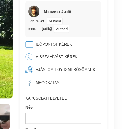
Meczner Judit
Mutasd
+36 70 397
Mutasd
meczner.judit@
IDŐPONTOT KÉREK
VISSZAHÍVÁST KÉREK
AJÁNLOM EGY ISMERŐSÖMNEK
MEGOSZTÁS
KAPCSOLATFELVÉTEL
Név