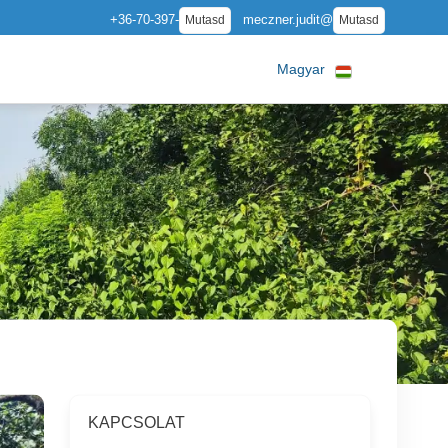
+36-70-397-
meczner.judit@
Mutasd
Mutasd
Magyar
KAPCSOLAT